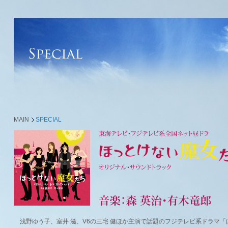
MAIN
SPECIAL
浅野ゆう子、室井 滋、V6の三宅 健ほか主演で話題のフジテレビ系ドラマ