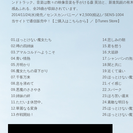
ンドトラック。音楽は数々の映像音楽を手がける森 英治と、新進気鋭の有
感あふれる、全26曲が収録されています。
2014/11/24(水)発売／センスカンパニー／￥2,500(税込)／SENS-1004
当サイトで通信販売中！
【ご購入はこちらから】
／
【iTunes Store】
01.ほっとけない魔女たち
14.悲しみの朝
02.噂の四姉妹
15.君を想う
03.アマルコルドへようこそ
16.大追跡
04.青い情熱
17.シャンパンの泡
05.月明かり
18.闇と共に
06.魔女たちの昼下がり
19.近くて遠い
07.千客万来
20.ほっとけない魔
08.息を潜めて
21.イイ感じ
09.悪魔のささやき
22.スパーク
10.姉妹の絆
23.ほろ苦い週末
11.ただいま休憩中。
24.素敵な明日を
12.華麗なる変身
25.ほっとけない
13.作戦開始！
26.ほっとけない魔女た