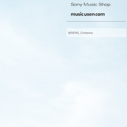
@SENS_Company